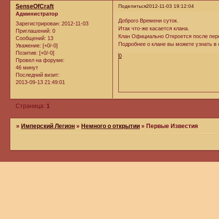
SenseOfCraft
Поделиться
2012-11-03 19:12:04
Администратор
Доброго Времени суток.
Зарегистрирован
: 2012-11-03
Итак что-же касается клана.
Приглашений:
0
Клан Официально Откроется после пере
Сообщений:
13
Подробнее о клане вы можете узнать в
Уважение:
[+0/-0]
Позитив:
[+0/-0]
0
Провел на форуме:
46 минут
Последний визит:
2013-09-13 21:49:01
Страница:
1
»
Имперский Легион
»
Немного о открытии
»
Первые Известия